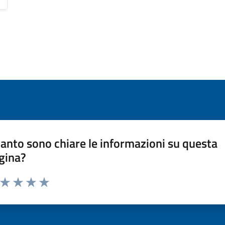
anto sono chiare le informazioni su questa
gina?
a da 1 a 5 stelle la pagina
ta 1 stelle su 5
Valuta 2 stelle su 5
Valuta 3 stelle su 5
Valuta 4 stelle su 5
Valuta 5 stelle su 5