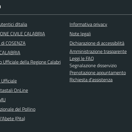
I
tentici dItalia
Informativa privacy
ONE CIVILE CALABRIA
Note legali
a di COSENZA
Dichiarazione di accessibilità
Amministrazione trasparente
 CALABRIA
Leggi le FAQ
o Ufficiale della Regione Calabri
Segnalazione disservizio
Prenotazione appuntamento
Richiesta d'assistenza
Ufficiale
atastali OnLine
IMU
ionale del Pollino
l'Abete (Pita)