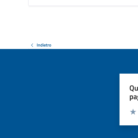
Indietro
Qu
pa
Valut
Valu