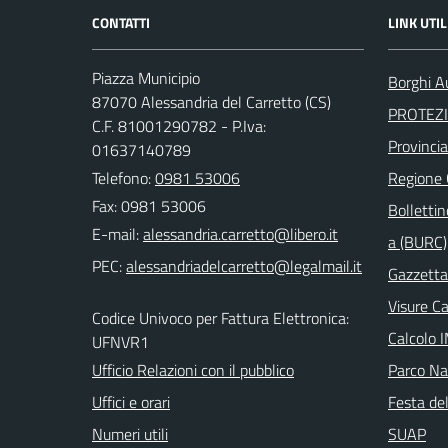
CONTATTI
LINK UTIL
Piazza Municipio
Borghi Au
87070 Alessandria del Carretto (CS)
PROTEZI
C.F. 81001290782 - P.Iva:
Provinci
01637140789
Telefono:
0981 53006
Regione
Fax: 0981 53006
Bollettin
E-mail:
a (BURC)
PEC:
Gazzetta 
Visure C
Codice Univoco per Fattura Elettronica:
Calcolo 
UFNVR1
Ufficio Relazioni con il pubblico
Parco Naz
Uffici e orari
Festa del
Numeri utili
SUAP