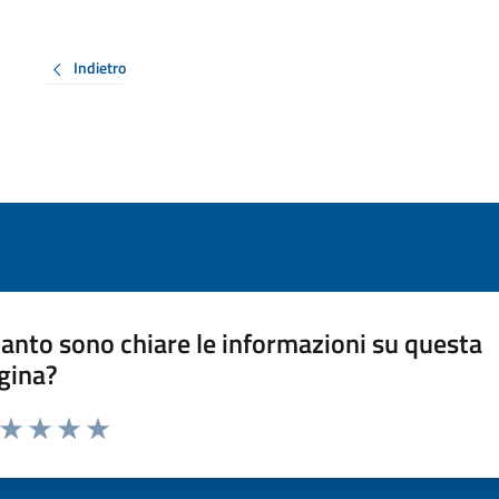
Indietro
anto sono chiare le informazioni su questa
gina?
a da 1 a 5 stelle la pagina
ta 1 stelle su 5
Valuta 2 stelle su 5
Valuta 3 stelle su 5
Valuta 4 stelle su 5
Valuta 5 stelle su 5