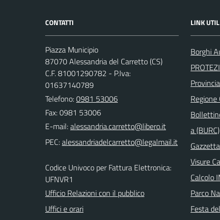
CONTATTI
LINK UTIL
Piazza Municipio
Borghi Au
87070 Alessandria del Carretto (CS)
PROTEZI
C.F. 81001290782 - P.Iva:
Provinci
01637140789
Telefono:
0981 53006
Regione
Fax: 0981 53006
Bollettin
E-mail:
a (BURC)
PEC:
Gazzetta 
Visure C
Codice Univoco per Fattura Elettronica:
Calcolo 
UFNVR1
Ufficio Relazioni con il pubblico
Parco Naz
Uffici e orari
Festa del