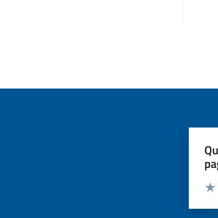
Qu
pa
Valut
Valu