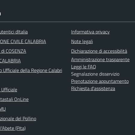
I
tentici dItalia
Informativa privacy
ONE CIVILE CALABRIA
Note legali
a di COSENZA
Dichiarazione di accessibilità
Amministrazione trasparente
 CALABRIA
Leggi le FAQ
o Ufficiale della Regione Calabri
Segnalazione disservizio
Prenotazione appuntamento
Richiesta d'assistenza
Ufficiale
atastali OnLine
IMU
ionale del Pollino
l'Abete (Pita)