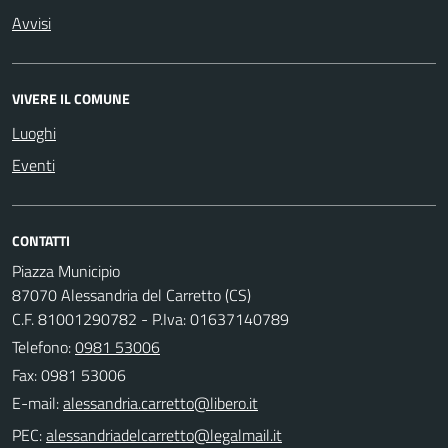
Avvisi
VIVERE IL COMUNE
Luoghi
Eventi
CONTATTI
Piazza Municipio
87070 Alessandria del Carretto (CS)
C.F. 81001290782 - P.Iva: 01637140789
Telefono:
0981 53006
Fax: 0981 53006
E-mail:
PEC: