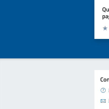
Qu
pa
Valut
Valu
Con