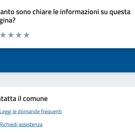
anto sono chiare le informazioni su questa
gina?
a da 1 a 5 stelle la pagina
ta 1 stelle su 5
Valuta 2 stelle su 5
Valuta 3 stelle su 5
Valuta 4 stelle su 5
Valuta 5 stelle su 5
tatta il comune
Leggi le domande frequenti
Richiedi assistenza