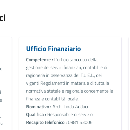
ci
Ufficio Finanziario
Competenze :
L'ufficio si occupa della
gestione dei servizi finanziari, contabili e di
lo
ragioneria in osservanza del T.U.E.L., dei
vigenti Regolamenti in materia e di tutta la
normativa statale e regionale concernente la
i
finanza e contabilità locale.
le
Nominativo :
Arch. Linda Adduci
Qualifica :
Responsabile di servizio
,
Recapito telefonico :
0981 53006
si