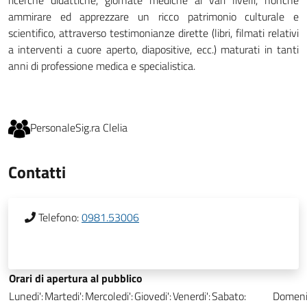
ricerche didattiche, giornate mediche ai vari livelli, nonché
ammirare ed apprezzare un ricco patrimonio culturale e
scientifico, attraverso testimonianze dirette (libri, filmati relativi
a interventi a cuore aperto, diapositive, ecc.) maturati in tanti
anni di professione medica e specialistica.
Personale
Sig.ra Clelia
Contatti
Telefono:
0981.53006
Orari di apertura al pubblico
Lunedi':
Martedi':
Mercoledi':
Giovedi':
Venerdi':
Sabato:
Domeni