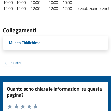
10:00 -
10:00 -
10:00 -
10:00 -
10:00 -
su
su
12:00
12:00
12:00
12:00
12:00
prenotazione
prenot
Collegamenti
Museo Chidichimo
Indietro
Quanto sono chiare le informazioni su questa
pagina?
Valuta da 1 a 5 stelle la pagina