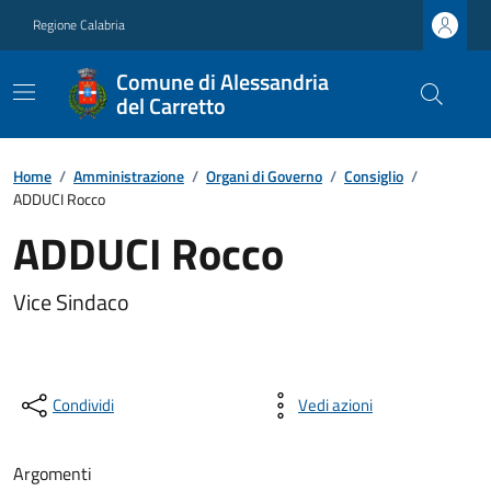
Regione Calabria
Comune di Alessandria
del Carretto
Home
/
Amministrazione
/
Organi di Governo
/
Consiglio
/
ADDUCI Rocco
ADDUCI Rocco
Vice Sindaco
Condividi
Vedi azioni
Argomenti